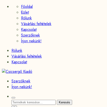
Skip
Főoldal
to
Üzlet
content
Rólunk
Vásárlási feltételek
Kapcsolat
Szerzőknek
Írjon nekünk!
Rólunk
Vásárlási feltételek
Kapcsolat
Csicsergő
Kiadó
Szerzőknek
Írjon nekünk!
Search
Keresés
Keresés
Toggle