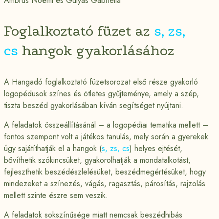
Ambrus Noémi és Gulyás Gabriella
Foglalkoztató füzet az
s, zs,
cs
hangok gyakorlásához
A Hangadó foglalkoztató füzetsorozat első része gyakorló
logopédusok színes és ötletes gyűjteménye, amely a szép,
tiszta beszéd gyakorlásában kíván segítséget nyújtani.
A feladatok összeállításánál – a logopédiai tematika mellett –
fontos szempont volt a játékos tanulás, mely során a gyerekek
úgy sajátíthatják el a hangok (
s, zs, cs
) helyes ejtését,
bővíthetik szókincsüket, gyakorolhatják a mondatalkotást,
fejleszthetik beszédészlelésüket, beszédmegértésüket, hogy
mindezeket a színezés, vágás, ragasztás, párosítás, rajzolás
mellett szinte észre sem veszik.
A feladatok sokszínűsége miatt nemcsak beszédhibás