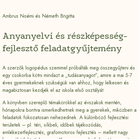
Ambrus Noémi és Németh Brigitta
Anyanyelvi és részképesség-
fejlesztő feladatgyűjtemény
A szerzők logopédus szemmel próbálták meg összegyűjteni és
egy csokorba kötni mindazt a „tudásanyagot”, amire a mai 5-7
éves gyermekeknek szükségük van ahhoz, hogy lelkesen és
magabiztosan kezdjék el az iskola első osztályát.
A könyvben szereplő témakörökkel az évszakok mentén,
hónapokra bontva ismerkedhetnek meg a gyerekek, miközben a
feladatok fokozatosan nehezednek. A különböző fejlesztési
területek – pl. téri, síkbeli, időbeli tájékozódás,
emlékezetfejlesztés, grafomotoros fejlesztés – mellett nagy