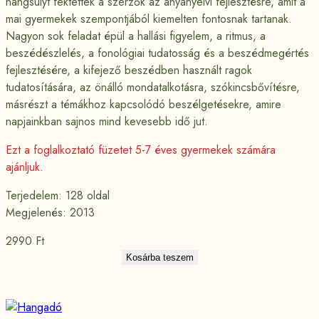
hangsúlyt fektettek a szerzők az anyanyelvi fejlesztésre, amit a
mai gyermekek szempontjából kiemelten fontosnak tartanak.
Nagyon sok feladat épül a hallási figyelem, a ritmus, a
beszédészlelés, a fonológiai tudatosság és a beszédmegértés
fejlesztésére, a kifejező beszédben használt ragok
tudatosítására, az önálló mondatalkotásra, szókincsbővítésre,
másrészt a témákhoz kapcsolódó beszélgetésekre, amire
napjainkban sajnos mind kevesebb idő jut.
Ezt a foglalkoztató füzetet 5-7 éves gyermekek számára
ajánljuk.
Terjedelem: 128 oldal
Megjelenés: 2013
2990
Ft
Kosárba teszem