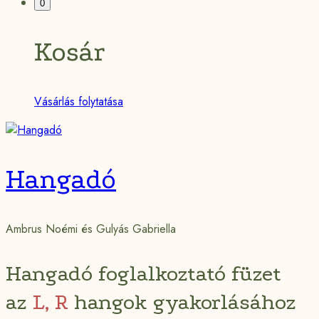
a
Minicart
0
Toggle
következőre:
Kosár
Vásárlás folytatása
Hangadó
Ambrus Noémi és Gulyás Gabriella
Hangadó foglalkoztató füzet
az
L, R
hangok gyakorlásához