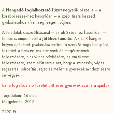
A
Hangadó foglalkoztató füzet
negyedik része is – a
korábbi részekhez hasonlóan – a szép, tiszta beszéd
gyakorlásához kíván segítséget nyújtani.
A feladatok összeállításánál – az első részhez hasonlóan –
fontos szempont volt a
játékos tanulás
. Az
L, R
hangok
helyes ejtésének gyakorlása mellett, a szerzők nagy hangsúlyt
fektettek a beszéd észlelésének és megértésének
fejlesztésére, a szókincs bővítésére, az emlékezet
fejlesztésére, szem előtt tartva azt, hogy a színezés, vágás,
ragasztás, párosítás, rajzolás mellett a gyerekek mindezt észre
se vegyék.
Ezt a foglalkoztató füzetet 5-8 éves gyerekek számára ajánljuk.
Terjedelem: 68 oldal
Megjelenés: 2019
2290
Ft